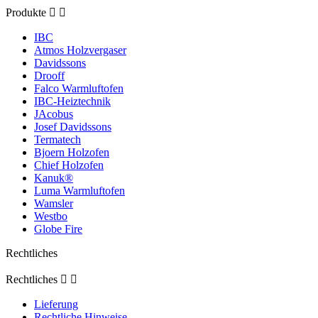
Produkte


IBC
Atmos Holzvergaser
Davidssons
Drooff
Falco Warmluftofen
IBC-Heiztechnik
JAcobus
Josef Davidssons
Termatech
Bjoern Holzofen
Chief Holzofen
Kanuk®
Luma Warmluftofen
Wamsler
Westbo
Globe Fire
Rechtliches
Rechtliches


Lieferung
Rechtliche Hinweise