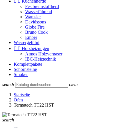


Küchenherde
Festbrennstoffherd
Wasserführend
Wamsler
Davidssons
Globe Fire
Bruno Cook
Ember
Wassergeführt


Holzheizungen
Atmos Holzvergaser
IBC-Heiztechnik
Komplettpakete
Schornsteine
Smoker
search
clear
Startseite
Öfen
Termatech TT22 HST
search