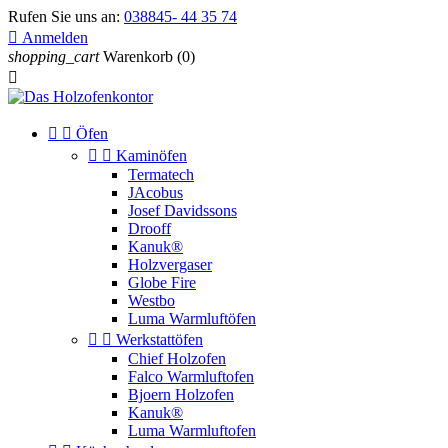
Rufen Sie uns an:
038845- 44 35 74

Anmelden
shopping_cart
Warenkorb
(0)



Öfen


Kaminöfen
Termatech
JAcobus
Josef Davidssons
Drooff
Kanuk®
Holzvergaser
Globe Fire
Westbo
Luma Warmluftöfen


Werkstattöfen
Chief Holzofen
Falco Warmluftofen
Bjoern Holzofen
Kanuk®
Luma Warmluftofen