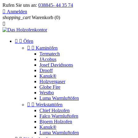
Rufen Sie uns an:
038845- 44 35 74

Anmelden
shopping_cart
Warenkorb
(0)



Öfen


Kaminöfen
Termatech
JAcobus
Josef Davidssons
Drooff
Kanuk®
Holzvergaser
Globe Fire
Westbo
Luma Warmluftöfen


Werkstattöfen
Chief Holzofen
Falco Warmluftofen
Bjoern Holzofen
Kanuk®
Luma Warmluftofen