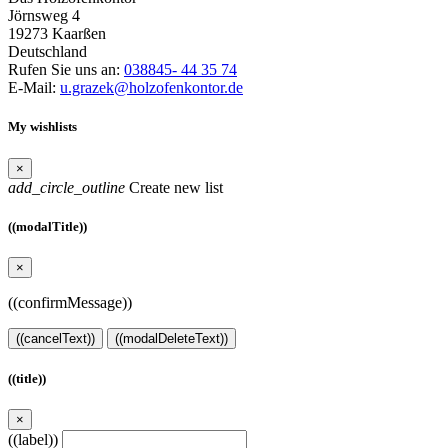
Jörnsweg 4
19273 Kaarßen
Deutschland
Rufen Sie uns an:
038845- 44 35 74
E-Mail:
u.grazek@holzofenkontor.de
My wishlists
×
add_circle_outline
Create new list
((modalTitle))
×
((confirmMessage))
((cancelText))
((modalDeleteText))
((title))
×
((label))