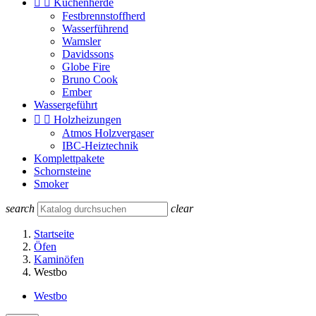


Küchenherde
Festbrennstoffherd
Wasserführend
Wamsler
Davidssons
Globe Fire
Bruno Cook
Ember
Wassergeführt


Holzheizungen
Atmos Holzvergaser
IBC-Heiztechnik
Komplettpakete
Schornsteine
Smoker
search
clear
Startseite
Öfen
Kaminöfen
Westbo
Westbo