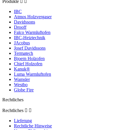
Produkte


IBC
Atmos Holzvergaser
Davidssons
Drooff
Falco Warmluftofen
IBC-Heiztechnik
JAcobus
Josef Davidssons
Termatech
Bjoern Holzofen
Chief Holzofen
Kanuk®
Luma Warmluftofen
Wamsler
Westbo
Globe Fire
Rechtliches
Rechtliches


Lieferung
Rechtliche Hinweise