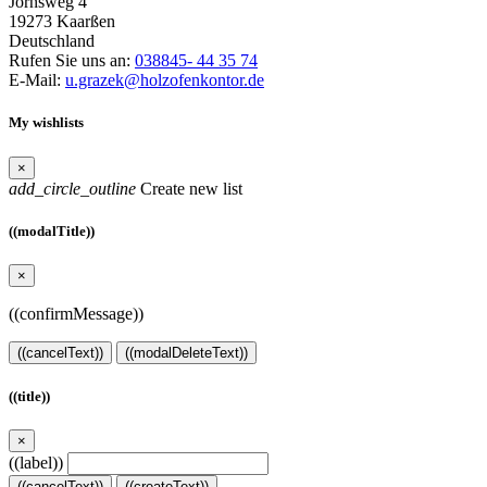
Jörnsweg 4
19273 Kaarßen
Deutschland
Rufen Sie uns an:
038845- 44 35 74
E-Mail:
u.grazek@holzofenkontor.de
My wishlists
×
add_circle_outline
Create new list
((modalTitle))
×
((confirmMessage))
((cancelText))
((modalDeleteText))
((title))
×
((label))
((cancelText))
((createText))