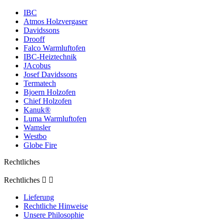
IBC
Atmos Holzvergaser
Davidssons
Drooff
Falco Warmluftofen
IBC-Heiztechnik
JAcobus
Josef Davidssons
Termatech
Bjoern Holzofen
Chief Holzofen
Kanuk®
Luma Warmluftofen
Wamsler
Westbo
Globe Fire
Rechtliches
Rechtliches


Lieferung
Rechtliche Hinweise
Unsere Philosophie