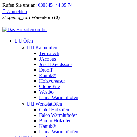
Rufen Sie uns an:
038845- 44 35 74

Anmelden
shopping_cart
Warenkorb
(0)



Öfen


Kaminöfen
Termatech
JAcobus
Josef Davidssons
Drooff
Kanuk®
Holzvergaser
Globe Fire
Westbo
Luma Warmluftöfen


Werkstattöfen
Chief Holzofen
Falco Warmluftofen
Bjoern Holzofen
Kanuk®
Luma Warmluftofen