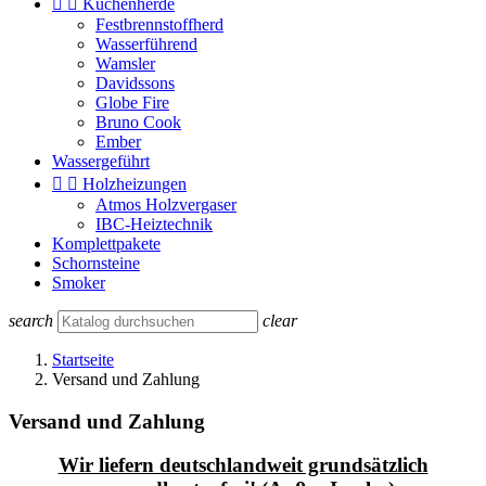


Küchenherde
Festbrennstoffherd
Wasserführend
Wamsler
Davidssons
Globe Fire
Bruno Cook
Ember
Wassergeführt


Holzheizungen
Atmos Holzvergaser
IBC-Heiztechnik
Komplettpakete
Schornsteine
Smoker
search
clear
Startseite
Versand und Zahlung
Versand und Zahlung
Wir liefern deutschlandweit grundsätzlich