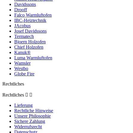
Davidssons
Drooff
Falco Warmluftofen
IBC-Heiztechnik
JAcobus
Josef Davidssons
Termatech
Bjoern Holzofen
Chief Holzofen
Kanuk®
Luma Warmluftofen
Wamsler
Westbo
Globe Fire
Rechtliches
Rechtliches


Lieferung
Rechtliche Hinweise
Unsere Philosophie
Sichere Zahlung
Widerrufsrecht
Datenschutz