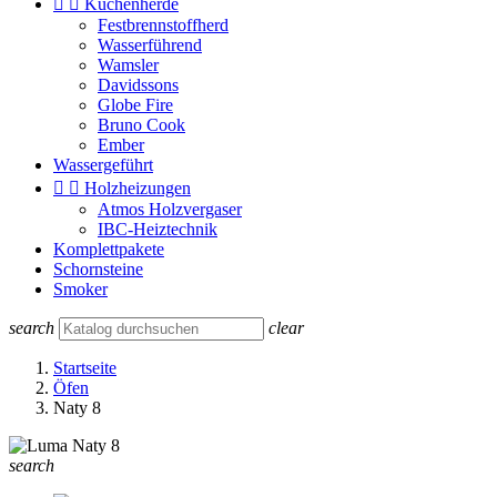


Küchenherde
Festbrennstoffherd
Wasserführend
Wamsler
Davidssons
Globe Fire
Bruno Cook
Ember
Wassergeführt


Holzheizungen
Atmos Holzvergaser
IBC-Heiztechnik
Komplettpakete
Schornsteine
Smoker
search
clear
Startseite
Öfen
Naty 8
search