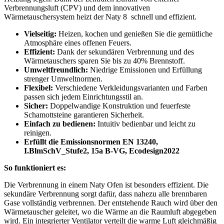
Verbrennungsluft (CPV) und dem innovativen
Wärmetauschersystem heizt der Naty 8 schnell und effizient.
Vielseitig:
Heizen, kochen und genießen Sie die gemütliche
Atmosphäre eines offenen Feuers.
Effizient:
Dank der sekundären Verbrennung und des
Wärmetauschers sparen Sie bis zu 40% Brennstoff.
Umweltfreundlich:
Niedrige Emissionen und Erfüllung
strenger Umweltnormen.
Flexibel:
Verschiedene Verkleidungsvarianten und Farben
passen sich jedem Einrichtungsstil an.
Sicher:
Doppelwandige Konstruktion und feuerfeste
Schamottsteine garantieren Sicherheit.
Einfach zu bedienen:
Intuitiv bedienbar und leicht zu
reinigen.
Erfüllt die Emissionsnormen EN 13240,
I.BlmSchV_Stufe2, 15a B-VG, Ecodesign2022
So funktioniert es:
Die Verbrennung in einem Naty Ofen ist besonders effizient. Die
sekundäre Verbrennung sorgt dafür, dass nahezu alle brennbaren
Gase vollständig verbrennen. Der entstehende Rauch wird über den
Wärmetauscher geleitet, wo die Wärme an die Raumluft abgegeben
wird. Ein integrierter Ventilator verteilt die warme Luft gleichmäßig