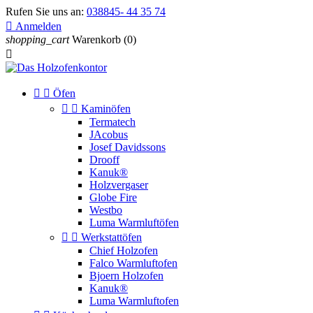
Rufen Sie uns an:
038845- 44 35 74

Anmelden
shopping_cart
Warenkorb
(0)



Öfen


Kaminöfen
Termatech
JAcobus
Josef Davidssons
Drooff
Kanuk®
Holzvergaser
Globe Fire
Westbo
Luma Warmluftöfen


Werkstattöfen
Chief Holzofen
Falco Warmluftofen
Bjoern Holzofen
Kanuk®
Luma Warmluftofen