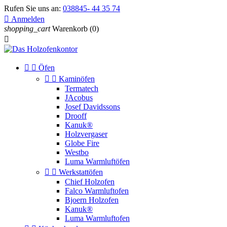
Rufen Sie uns an:
038845- 44 35 74

Anmelden
shopping_cart
Warenkorb
(0)



Öfen


Kaminöfen
Termatech
JAcobus
Josef Davidssons
Drooff
Kanuk®
Holzvergaser
Globe Fire
Westbo
Luma Warmluftöfen


Werkstattöfen
Chief Holzofen
Falco Warmluftofen
Bjoern Holzofen
Kanuk®
Luma Warmluftofen