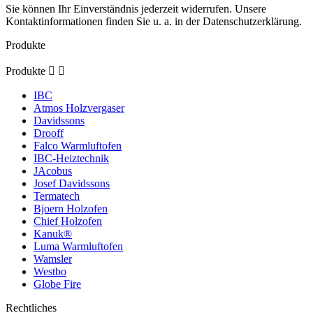
Sie können Ihr Einverständnis jederzeit widerrufen. Unsere
Kontaktinformationen finden Sie u. a. in der Datenschutzerklärung.
Produkte
Produkte


IBC
Atmos Holzvergaser
Davidssons
Drooff
Falco Warmluftofen
IBC-Heiztechnik
JAcobus
Josef Davidssons
Termatech
Bjoern Holzofen
Chief Holzofen
Kanuk®
Luma Warmluftofen
Wamsler
Westbo
Globe Fire
Rechtliches