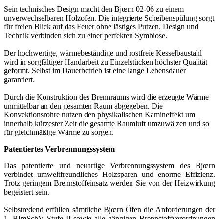
Sein technisches Design macht den Bjœrn 02-06 zu einem
unverwechselbaren Holzofen. Die integrierte Scheibenspülung sorgt
für freien Blick auf das Feuer ohne lästiges Putzen. Design und
Technik verbinden sich zu einer perfekten Symbiose.
Der hochwertige, wärmebeständige und rostfreie Kesselbaustahl
wird in sorgfältiger Handarbeit zu Einzelstücken höchster Qualität
geformt. Selbst im Dauerbetrieb ist eine lange Lebensdauer
garantiert.
Durch die Konstruktion des Brennraums wird die erzeugte Wärme
unmittelbar an den gesamten Raum abgegeben. Die
Konvektionsrohre nutzen den physikalischen Kamineffekt um
innerhalb kürzester Zeit die gesamte Raumluft umzuwälzen und so
für gleichmäßige Wärme zu sorgen.
Patentiertes Verbrennungssystem
Das patentierte und neuartige Verbrennungssystem des Bjœrn
verbindet umweltfreundliches Holzsparen und enorme Effizienz.
Trotz geringem Brennstoffeinsatz werden Sie von der Heizwirkung
begeistert sein.
Selbstredend erfüllen sämtliche Bjœrn Öfen die Anforderungen der
1. BImSchV Stufe II sowie alle gängigen Brennstoffverordnungen