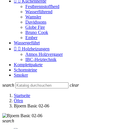


Küchenherde
Festbrennstoffherd
Wasserführend
Wamsler
Davidssons
Globe Fire
Bruno Cook
Ember
Wassergeführt


Holzheizungen
Atmos Holzvergaser
IBC-Heiztechnik
Komplettpakete
Schornsteine
Smoker
search
clear
Startseite
Öfen
Bjoern Basic 02-06
search